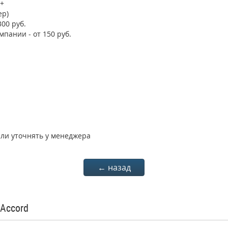
 +
ер)
300 руб.
мпании - от 150 руб.
али уточнять у менеджера
← назад
Accord